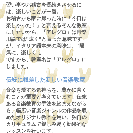
習い事やお稽古を長続きさせるに
は、楽しいことが一番。
お稽古から家に帰った時に「今日は
楽しかった！」と言えるそんな教室
にしたいから、「アレグロ」は音楽
用語では”速く”と言った意味です
が、イタリア語本来の意味は、“陽
気に、楽しく”。
ですから、教室名は「アレグロ」に
しました。
伝統に根差した新しい音楽教室
音楽を愛する気持ちを、豊かに育く
むことが重要と考えています。伝統
ある音楽教育の手法を踏まえながら
も、幅広い音楽ジャンルの作品を収
めたオリジナル教本を用い、独自の
カリキュラムで親しみ易く効果的な
レッスンを行います。