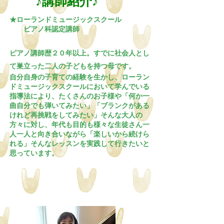
♪講師紹介♪
★ローランドミュージックスクール
ピアノ科認定講師
ピアノ講師歴２０年以上。
すでに社会人とし
て巣立った二人の子どもを持つ母です。
自分自身の子育ての経験を生かし、ローラン
ドミュージックスクールにおいて学んでい
る
指導法により、たくさんのお子様や「何か一
曲自分でも弾いてみたい」「ブランク
が
ある
けれど再挑戦をしてみたい」そんな大人の
方々に対し、年代も目的も様々な生徒
さ
ん一
人一人と向き合いながら「楽しいから続けら
れる」そんなレッスンを実践して
行
き
たいと
思っています。