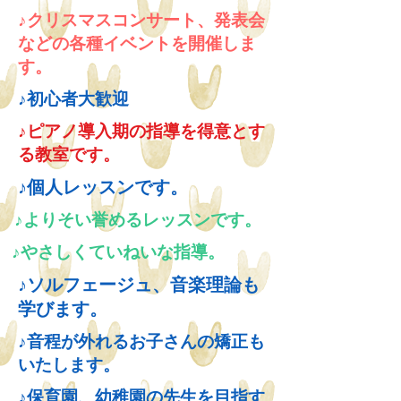
♪
クリスマスコンサート、発表会
などの各種イベントを
開催しま
す。
♪初心者
大歓迎
♪ピアノ導入期の指導を得意とす
る教室です。
♪個人レッスンです。
♪よりそい誉めるレッスンです。
♪やさしくていねいな指導。
♪ソルフェージュ、音楽理論も
学びます。
♪音程が外れるお子さんの矯正も
いたします。
♪保育園、幼稚園の先生を目指す