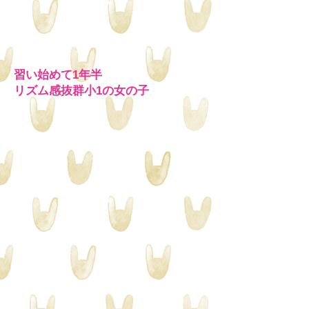
習い始めて1年半
リズム感抜群
小1の女の子