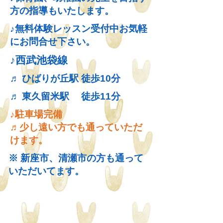
方の指導もいたします。
♪無料体験レッスン受付中
お気軽
にお問合せ下さい。
​♪西武池袋線
♬​
ひばりが丘駅 徒歩10分
​♬
東久留米駅 徒歩11分
​♪駐車場完備
​♬少し遠い方でも通っていただ
けます。
​※
新座市、清瀬市の方も通って
いただいてます。