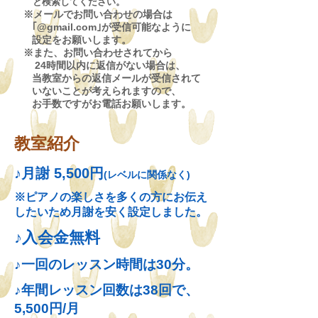
​ と検索してください。
※メールでお問い合わせの場合は
｢@gmail.com｣が受信可能なように
設定をお願いします。
※また、お問い合わせされてから
24時間以内に返信がない場合は、
当教室からの返信メールが受信されて
いないことが考えられますので、
​ お手数ですがお電話お願いします。
教室紹介
♪月謝 5,500円
(レベルに関係なく)
※ピアノの楽しさを多くの方にお伝え
し
たいため
月謝を
安く設定しました。
♪入会金無料
♪
一回のレッスン時間は30分。
♪
年間レッスン回数は38回で、
5,500円/月