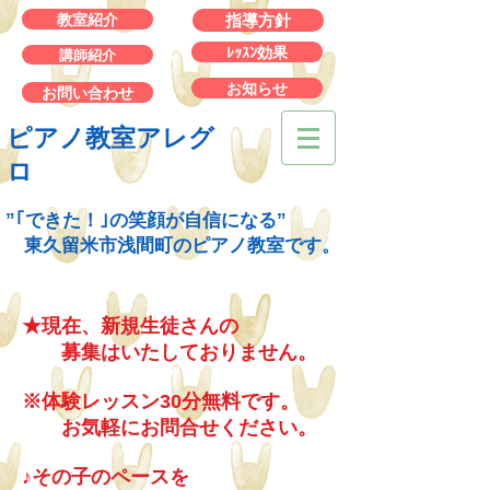
教室紹介
指導方針
ﾚｯｽﾝ効果
講師紹介
お知らせ
お問い合わせ
ピアノ教室
アレグ
ロ
”｢できた！｣の笑顔が自信になる”
東久留米市浅間町のピアノ教室です。
★現在、新規生徒さんの
募集はいたしておりません。
※体験レッスン30分無料です。
お気軽にお問合せください。
♪その子のペースを